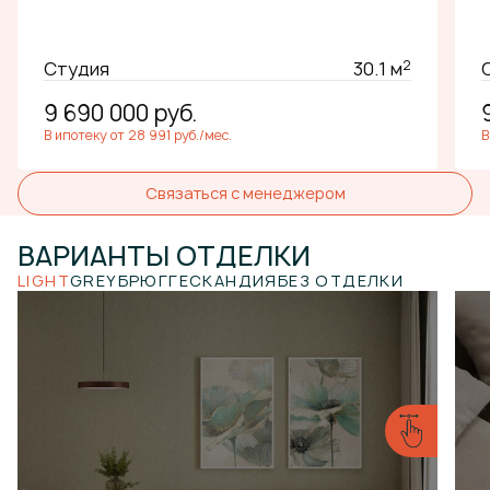
2
Студия
30.1 м
9 690 000
руб.
В ипотеку от 28 991 руб./мес.
В
Связаться с менеджером
ВАРИАНТЫ
ОТДЕЛКИ
LIGHT
GREY
БРЮГГЕ
СКАНДИЯ
БЕЗ ОТДЕЛКИ