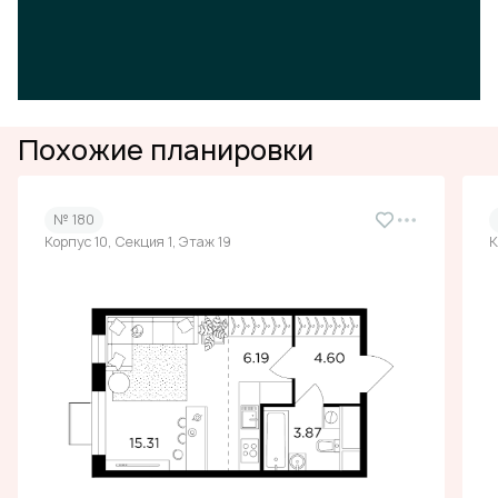
Похожие планировки
№ 180
Корпус 10, Секция 1, Этаж 19
К