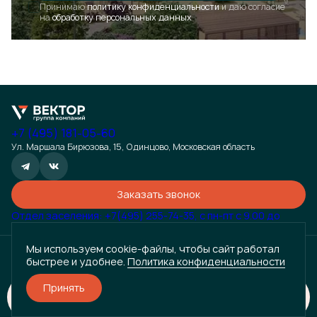
Принимаю
политику конфиденциальности
и даю согласие
Закрыть
на
обработку персональных данных
+7 (495) 181-05-60
Ул. Маршала Бирюзова, 15, Одинцово, Московская область
Заказать звонок
Отдел заселения: +7(495) 255-74-35, с пн-пт с 9.00 до
18.00
Информация, размещенная на данном сайте, носит исключительно информационный характер и не
является публичной офертой, определяемой положениями статьи 435 Гражданского кодекса
Мы используем cookie-файлы, чтобы сайт работал
Российской Федерации. Точные условия сотрудничества (цены, характеристики, сроки и т.д.)
быстрее и удобнее.
Политика конфиденциальности
уточняются индивидуально. Для получения подробной информации и заключения договора обращайтесь к
менеджерам компании по контактным данным, указанным на сайте. Просим вас учесть, что данная
информация может быть изменена без предварительного уведомления.
Принять
Разработано
Забронировать
и
ГРУППА КОМПАНИЙ «ВЕКТОР» © 2024