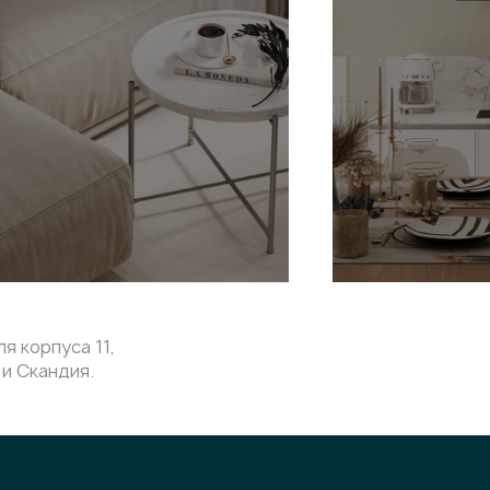
я корпуса 11,
и Скандия.