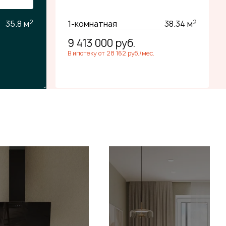
2
2
35.8 м
1-комнатная
38.34 м
9 413 000
руб.
В ипотеку от 28 162 руб./мес.