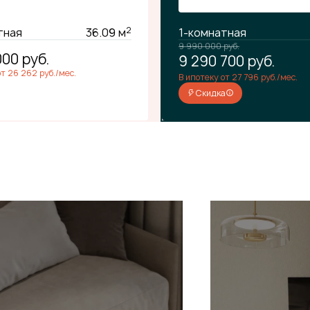
2
тная
36.09 м
1-комнатная
9 990 000
руб.
000
руб.
9 290 700
руб.
от 26 262 руб./мес.
В ипотеку от 27 796 руб./мес.
Скидка