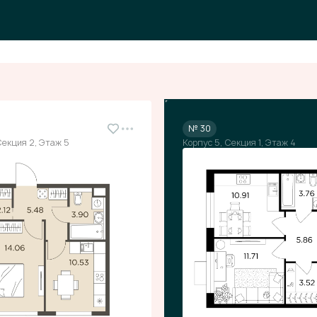
№ 30
 Секция 2, Этаж 5
Корпус 5, Секция 1, Этаж 4