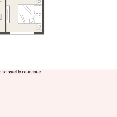
а этаже
На генплане