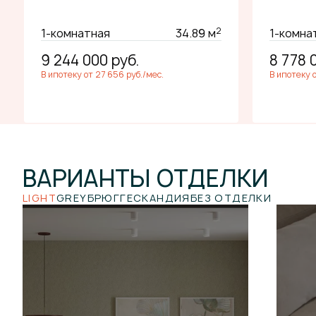
2
1-комнатная
34.89 м
1-комна
9 244 000
руб.
8 778 
В ипотеку от 27 656 руб./мес.
В ипотеку 
ВАРИАНТЫ
ОТДЕЛКИ
LIGHT
GREY
БРЮГГЕ
СКАНДИЯ
БЕЗ ОТДЕЛКИ