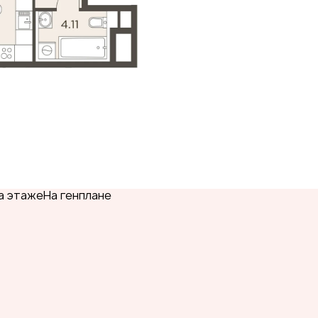
а этаже
На генплане