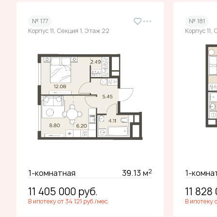
№ 177
№ 181
Корпус 11, Секция 1, Этаж 22
Корпус 11, 
2
1-комнатная
39.13 м
1-комна
11 405 000
руб.
11 828
В ипотеку от 34 121 руб./мес.
В ипотеку о