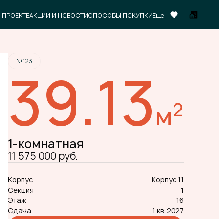
Забронировать
 ПРОЕКТЕ
АКЦИИ И НОВОСТИ
СПОСОБЫ ПОКУПКИ
Ещё
№123
39.13
2
м
1-комнатная
11 575 000 руб.
Корпус
Корпус 11
Секция
1
Этаж
16
Сдача
1 кв. 2027