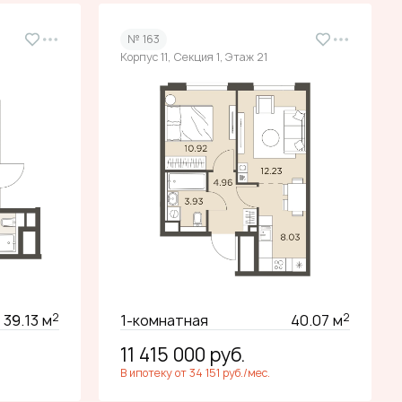
№ 163
Корпус 11, Секция 1, Этаж 21
2
2
39.13 м
1-комнатная
40.07 м
11 415 000
руб.
В ипотеку от 34 151 руб./мес.