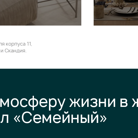
я корпуса 11,
и Скандия.
тмосферу жизни в
ал «Семейный»