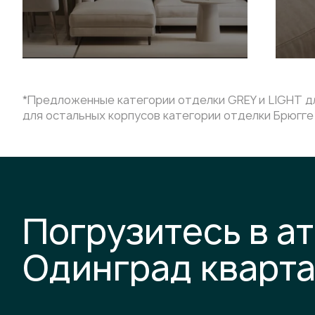
*Предложенные категории отделки GREY и LIGHT дл
для остальных корпусов категории отделки Брюгге 
Погрузитесь в а
Одинград кварт