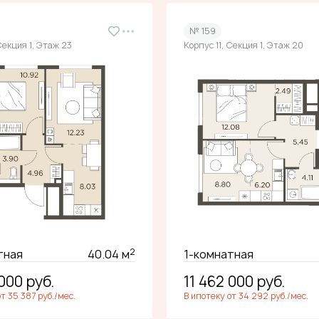
№ 159
Секция 1, Этаж 23
Корпус 11, Секция 1, Этаж 20
2
тная
40.04 м
1-комнатная
 000
руб.
11 462 000
руб.
т 35 387 руб./мес.
В ипотеку от 34 292 руб./мес.