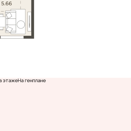
а этаже
На генплане