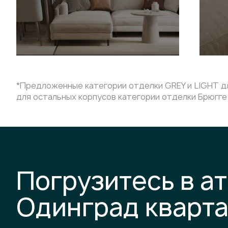
*Предложенные категории отделки GREY и LIGHT дл
для остальных корпусов категории отделки Брюгге 
Погрузитесь в а
Одинград кварт