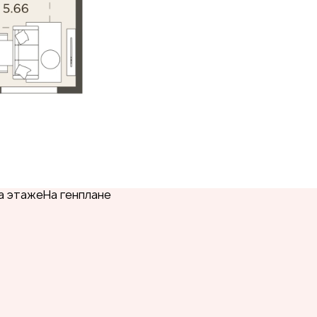
а этаже
На генплане