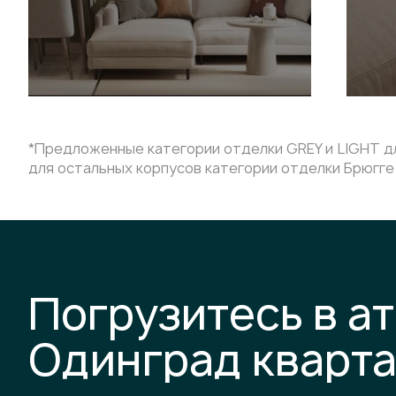
*Предложенные категории отделки GREY и LIGHT дл
для остальных корпусов категории отделки Брюгге 
Погрузитесь в а
Одинград кварт