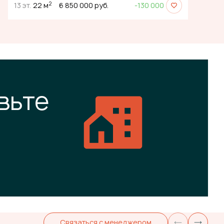
2
13 эт.
22 м
6 850 000 руб.
-130 000
вьте
Связаться с менеджером