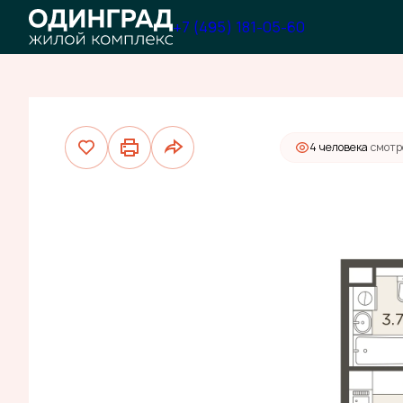
2
Студия
22.02 м
6 980 000 руб.
+7 (495) 181-05-60
4 человекa
смотр