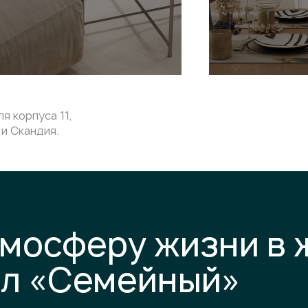
я корпуса 11,
и Скандия.
тмосферу жизни в
ал «Семейный»