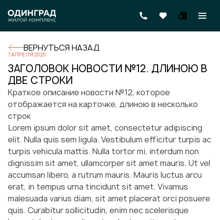
ВЕРНУТЬСЯ НАЗАД
7 АПРЕЛЯ 2025
ЗАГОЛОВОК НОВОСТИ №12. ДЛИНОЮ В
ДВЕ СТРОКИ
Краткое описание новости №12, которое
отображается на карточке, длиною в несколько
строк
Lorem ipsum dolor sit amet, consectetur adipiscing
elit. Nulla quis sem ligula. Vestibulum efficitur turpis ac
turpis vehicula mattis. Nulla tortor mi, interdum non
dignissim sit amet, ullamcorper sit amet mauris. Ut vel
accumsan libero, a rutrum mauris. Mauris luctus arcu
erat, in tempus urna tincidunt sit amet. Vivamus
malesuada varius diam, sit amet placerat orci posuere
quis. Curabitur sollicitudin, enim nec scelerisque