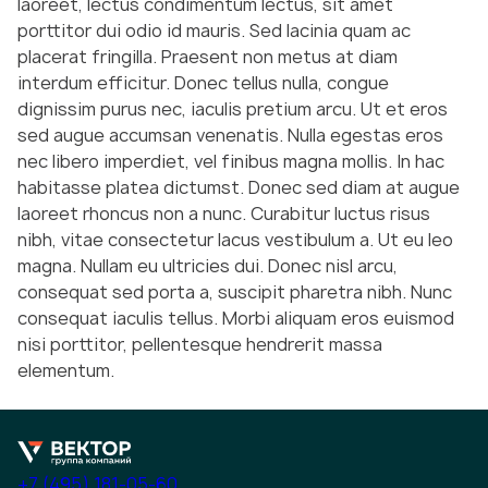
laoreet, lectus condimentum lectus, sit amet
porttitor dui odio id mauris. Sed lacinia quam ac
placerat fringilla. Praesent non metus at diam
interdum efficitur. Donec tellus nulla, congue
dignissim purus nec, iaculis pretium arcu. Ut et eros
sed augue accumsan venenatis. Nulla egestas eros
nec libero imperdiet, vel finibus magna mollis. In hac
habitasse platea dictumst. Donec sed diam at augue
laoreet rhoncus non a nunc. Curabitur luctus risus
nibh, vitae consectetur lacus vestibulum a. Ut eu leo
magna. Nullam eu ultricies dui. Donec nisl arcu,
consequat sed porta a, suscipit pharetra nibh. Nunc
consequat iaculis tellus. Morbi aliquam eros euismod
nisi porttitor, pellentesque hendrerit massa
elementum.
+7 (495) 181-05-60