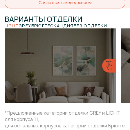
Связаться с менеджером
ВАРИАНТЫ
ОТДЕЛКИ
LIGHT
GREY
БРЮГГЕ
СКАНДИЯ
БЕЗ ОТДЕЛКИ
*Предложенные категории отделки GREY и LIGHT
для корпуса 11,
для остальных корпусов категории отделки Брюгге