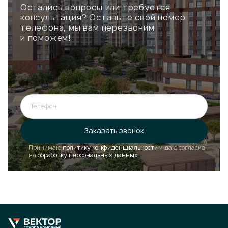
Остались вопросы или требуется
консультация? Оставьте свой номер
телефона, мы вам перезвоним
и поможем!
Телефон
Ошибка при отправке!
Форма появится через
3 сек
Заказать звонок
Принимаю
политику конфиденциальности
и даю согласие
Закрыть
на
обработку персональных данных