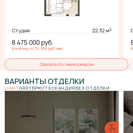
2
Студия
22.32 м
8 475 000
руб.
В ипотеку от 25 356 руб./мес.
В
Связаться с менеджером
ВАРИАНТЫ
ОТДЕЛКИ
LIGHT
GREY
БРЮГГЕ
СКАНДИЯ
БЕЗ ОТДЕЛКИ