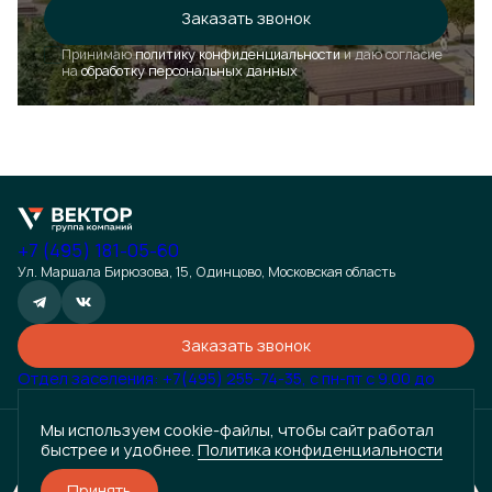
Форма появится через
3 сек
Заказать звонок
Принимаю
политику конфиденциальности
и даю согласие
Закрыть
на
обработку персональных данных
+7 (495) 181-05-60
Ул. Маршала Бирюзова, 15, Одинцово, Московская область
Заказать звонок
Отдел заселения: +7(495) 255-74-35, с пн-пт с 9.00 до
18.00
Информация, размещенная на данном сайте, носит исключительно информационный характер и не
является публичной офертой, определяемой положениями статьи 435 Гражданского кодекса
Мы используем cookie-файлы, чтобы сайт работал
Российской Федерации. Точные условия сотрудничества (цены, характеристики, сроки и т.д.)
быстрее и удобнее.
Политика конфиденциальности
уточняются индивидуально. Для получения подробной информации и заключения договора обращайтесь к
менеджерам компании по контактным данным, указанным на сайте. Просим вас учесть, что данная
информация может быть изменена без предварительного уведомления.
Принять