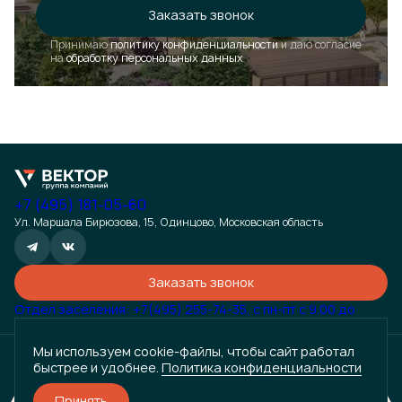
Форма появится через
3 сек
Заказать звонок
Принимаю
политику конфиденциальности
и даю согласие
Закрыть
на
обработку персональных данных
+7 (495) 181-05-60
Ул. Маршала Бирюзова, 15, Одинцово, Московская область
Заказать звонок
Отдел заселения: +7(495) 255-74-35, с пн-пт с 9.00 до
18.00
Информация, размещенная на данном сайте, носит исключительно информационный характер и не
является публичной офертой, определяемой положениями статьи 435 Гражданского кодекса
Мы используем cookie-файлы, чтобы сайт работал
Российской Федерации. Точные условия сотрудничества (цены, характеристики, сроки и т.д.)
быстрее и удобнее.
Политика конфиденциальности
уточняются индивидуально. Для получения подробной информации и заключения договора обращайтесь к
менеджерам компании по контактным данным, указанным на сайте. Просим вас учесть, что данная
информация может быть изменена без предварительного уведомления.
Принять