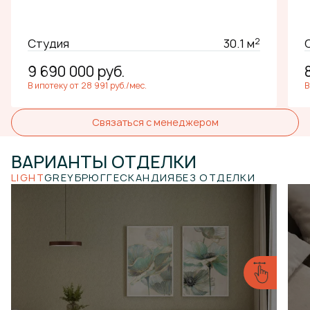
2
Студия
30.1 м
9 690 000
руб.
В ипотеку от 28 991 руб./мес.
В
Связаться с менеджером
ВАРИАНТЫ
ОТДЕЛКИ
LIGHT
GREY
БРЮГГЕ
СКАНДИЯ
БЕЗ ОТДЕЛКИ