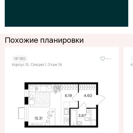
Похожие планировки
№ 180
Корпус 10, Секция 1, Этаж 19
К