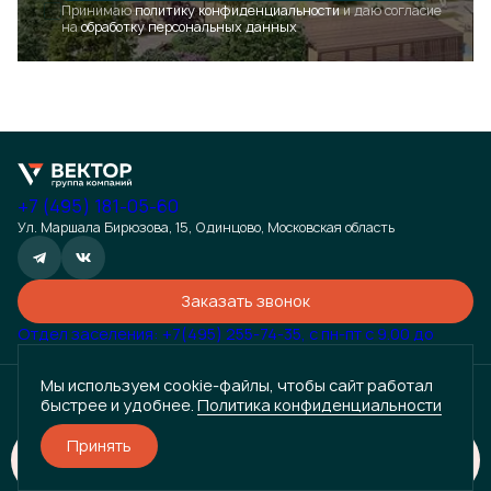
Принимаю
политику конфиденциальности
и даю согласие
Закрыть
на
обработку персональных данных
+7 (495) 181-05-60
Ул. Маршала Бирюзова, 15, Одинцово, Московская область
Заказать звонок
Отдел заселения: +7(495) 255-74-35, с пн-пт с 9.00 до
18.00
Информация, размещенная на данном сайте, носит исключительно информационный характер и не
является публичной офертой, определяемой положениями статьи 435 Гражданского кодекса
Мы используем cookie-файлы, чтобы сайт работал
Российской Федерации. Точные условия сотрудничества (цены, характеристики, сроки и т.д.)
быстрее и удобнее.
Политика конфиденциальности
уточняются индивидуально. Для получения подробной информации и заключения договора обращайтесь к
менеджерам компании по контактным данным, указанным на сайте. Просим вас учесть, что данная
информация может быть изменена без предварительного уведомления.
Принять
Разработано
Забронировать
и
ГРУППА КОМПАНИЙ «ВЕКТОР» © 2024