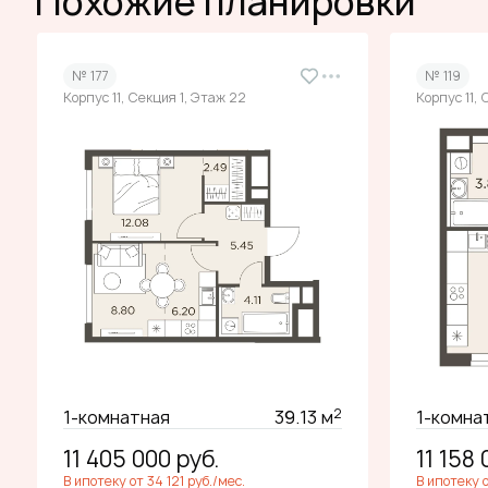
Похожие планировки
№ 177
№ 119
Корпус 11, Секция 1, Этаж 22
Корпус 11, 
2
1-комнатная
39.13 м
1-комна
11 405 000
руб.
11 158
В ипотеку от 34 121 руб./мес.
В ипотеку о