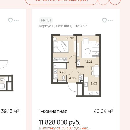
№ 181
Корпус 11, Секция 1, Этаж 23
2
2
39.13 м
1-комнатная
40.04 м
11 828 000
руб.
В ипотеку от 35 387 руб./мес.