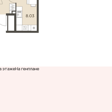
а этаже
На генплане