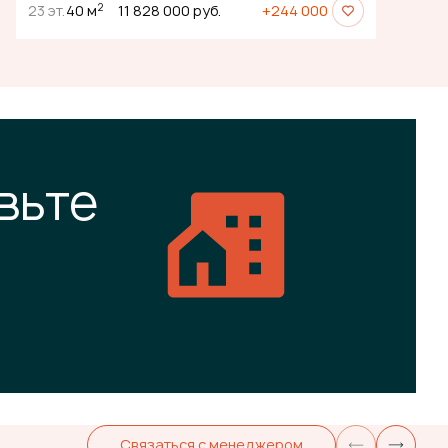
2
23 эт.
40 м
11 828 000 руб.
+244 000
вьте
Связаться с менеджером