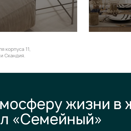
я корпуса 11,
и Скандия.
тмосферу жизни в
ал «Семейный»