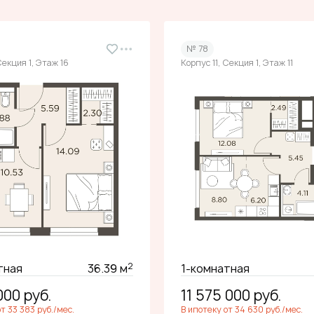
№ 78
Секция 1, Этаж 16
Корпус 11, Секция 1, Этаж 11
2
тная
36.39 м
1-комнатная
 000
руб.
11 575 000
руб.
т 33 383 руб./мес.
В ипотеку от 34 630 руб./мес.